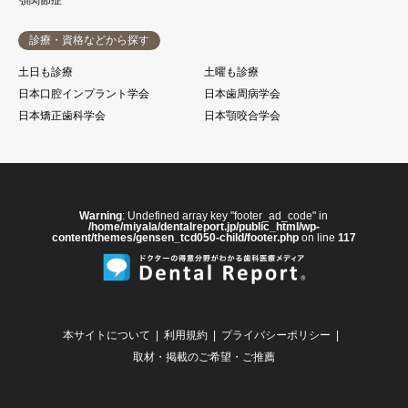
顎関節症
診療・資格などから探す
土日も診療
土曜も診療
日本口腔インプラント学会
日本歯周病学会
日本矯正歯科学会
日本顎咬合学会
Warning
: Undefined array key "footer_ad_code" in
/home/miyala/dentalreport.jp/public_html/wp-
content/themes/gensen_tcd050-child/footer.php
on line
117
本サイトについて
利用規約
プライバシーポリシー
取材・掲載のご希望・ご推薦