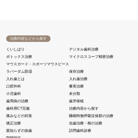
治療内容などから探す
くいしばり
デジタル歯科治療
ボトックス治療
マイクロスコープ精密治療
マウスガード・スポーツマウスピース
ラバーダム防湿
保存治療
入れ歯とは
入れ歯治療
口腔外科
審美治療
小児歯科
未分類
歯周病の治療
歯牙移植
歯科用CT完備
治療内容から探す
痛みなどの対策
睡眠時無呼吸症候群の治療
矯正治療
虫歯治療・根の治療
親知らずの抜歯
訪問歯科診療