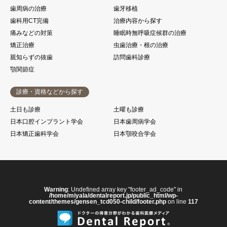
歯周病の治療
歯牙移植
歯科用CT完備
治療内容から探す
痛みなどの対策
睡眠時無呼吸症候群の治療
矯正治療
虫歯治療・根の治療
親知らずの抜歯
訪問歯科診療
顎関節症
診療・資格などから探す
土日も診療
土曜も診療
日本口腔インプラント学会
日本歯周病学会
日本矯正歯科学会
日本顎咬合学会
Warning
: Undefined array key "footer_ad_code" in
/home/miyala/dentalreport.jp/public_html/wp-
content/themes/gensen_tcd050-child/footer.php
on line
117