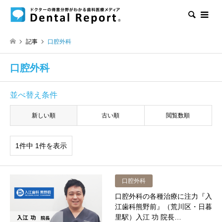
検索
記事
口腔外科
口腔外科
並べ替え条件
新しい順
古い順
閲覧数順
1件中 1件を表示
口腔外科
口腔外科の各種治療に注力『入
江歯科熊野前』（荒川区・日暮
里駅）入江 功 院長…