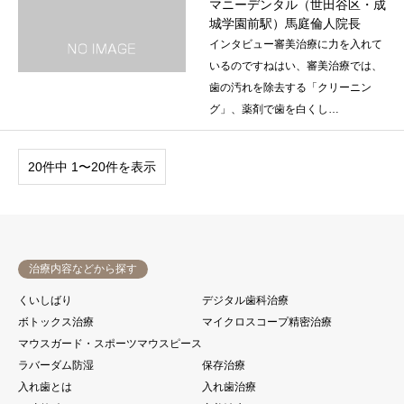
マニーデンタル（世田谷区・成
城学園前駅）馬庭倫人院長
インタビュー審美治療に力を入れて
いるのですねはい、審美治療では、
歯の汚れを除去する「クリーニン
グ」、薬剤で歯を白くし…
20件中 1〜20件を表示
治療内容などから探す
くいしばり
デジタル歯科治療
ボトックス治療
マイクロスコープ精密治療
マウスガード・スポーツマウスピース
ラバーダム防湿
保存治療
入れ歯とは
入れ歯治療