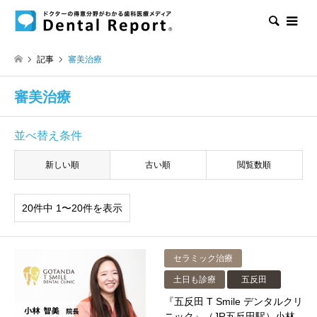
検索
記事
審美治療
審美治療
並べ替え条件
新しい順
古い順
閲覧数順
20件中 1〜20件を表示
セラミック治療
土日も診療
五反田
『五反田 T Smile デンタルクリ
ニック』（JR五反田駅）小林