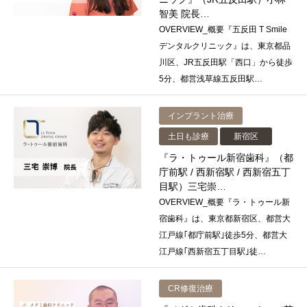
智美 院長…
OVERVIEW_概要『五反田 T Smile
デンタルクリニック』は、東京都品
川区、JR五反田駅「西口」から徒歩
5分、都営浅草線五反田駅…
インプラント治療
土日も診療
新宿区
『ラ・トゥール新宿歯科』（都
庁前駅 / 西新宿駅 / 西新宿五丁
目駅）三宅崇…
OVERVIEW_概要『ラ・トゥール新
宿歯科』は、東京都新宿区、都営大
江戸線｢都庁前駅｣徒歩5分、都営大
江戸線｢西新宿五丁目駅｣徒…
CR修復治療