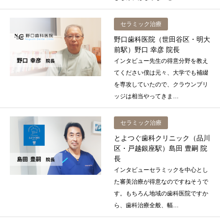
セラミック治療
野口歯科医院（世田谷区・明大
前駅）野口 幸彦 院長
インタビュー先生の得意分野を教え
てください僕は元々、大学でも補綴
を専攻していたので、クラウンブリ
ッジは相当やってきま…
セラミック治療
とよつぐ歯科クリニック（品川
区・戸越銀座駅）島田 豊嗣 院
長
インタビューセラミックを中心とし
た審美治療が得意なのですねそうで
す。もちろん地域の歯科医院ですか
ら、歯科治療全般、幅…