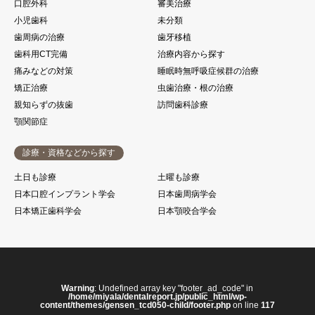
口腔外科
審美治療
小児歯科
未分類
歯周病の治療
歯牙移植
歯科用CT完備
治療内容から探す
痛みなどの対策
睡眠時無呼吸症候群の治療
矯正治療
虫歯治療・根の治療
親知らずの抜歯
訪問歯科診療
顎関節症
診療・資格などから探す
土日も診療
土曜も診療
日本口腔インプラント学会
日本歯周病学会
日本矯正歯科学会
日本顎咬合学会
Warning
: Undefined array key "footer_ad_code" in
/home/miyala/dentalreport.jp/public_html/wp-
content/themes/gensen_tcd050-child/footer.php
on line
117