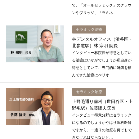
て、「オールセラミック」のクラウ
ンやブリッジ、「ラミネ…
セラミック治療
林デンタルオフィス（渋谷区・
北参道駅）林 宗明 院長
インタビュー林院長が得意としてい
る治療はいかがでしょうか私自身が
得意としていて、専門的に研鑽を積
んできた治療はぺリオ…
セラミック治療
上野毛通り歯科（世田谷区・上
野毛駅）佐藤隆夫院長
インタビュー得意分野はセラミック
になるのでしょうかやはり歯科医師
ですから、一通りの治療を何でもで
きなければならないと…