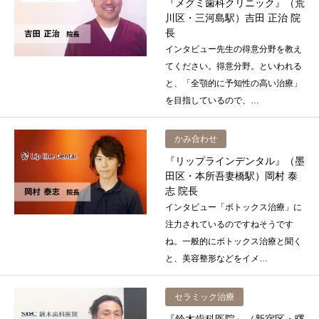
『メグミ歯科クリニック』（荒
川区・三河島駅）吉田 正治 院
長
インタビュー先生の得意分野を教え
てください。得意分野。といわれる
と、「全顎的に予知性の高い治療」
を目指しているので、…
かみ合わせ
『リップラインデンタル』（墨
田区・本所吾妻橋駅）岡村 泰
志 院長
インタビュー「ボトックス治療」に
注力されているのですねそうです
ね。一般的にボトックス治療と聞く
と、美容整形などをイメ…
セラミック治療