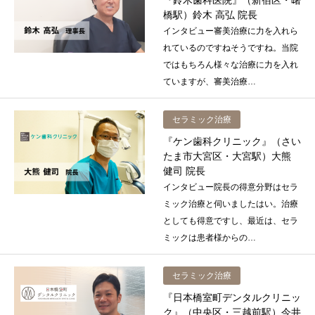
『鈴木歯科医院』（新宿区・曙
橋駅）鈴木 高弘 院長
インタビュー審美治療に力を入れら
れているのですねそうですね。当院
ではもちろん様々な治療に力を入れ
ていますが、審美治療…
セラミック治療
『ケン歯科クリニック』（さい
たま市大宮区・大宮駅）大熊
健司 院長
インタビュー院長の得意分野はセラ
ミック治療と伺いましたはい。治療
としても得意ですし、最近は、セラ
ミックは患者様からの…
セラミック治療
『日本橋室町デンタルクリニッ
ク』（中央区・三越前駅）今井