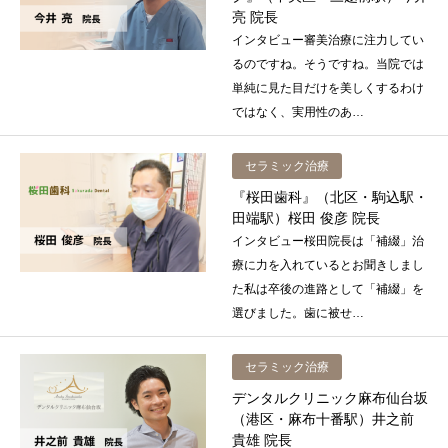
亮 院長
インタビュー審美治療に注力してい
るのですね。そうですね。当院では
単純に見た目だけを美しくするわけ
ではなく、実用性のあ…
セラミック治療
『桜田歯科』（北区・駒込駅・
田端駅）桜田 俊彦 院長
インタビュー桜田院長は「補綴」治
療に力を入れているとお聞きしまし
た私は卒後の進路として「補綴」を
選びました。歯に被せ…
セラミック治療
デンタルクリニック麻布仙台坂
（港区・麻布十番駅）井之前
貴雄 院長