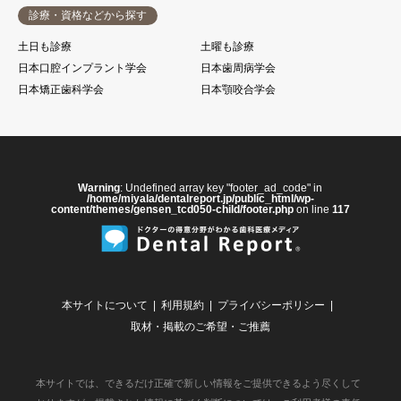
診療・資格などから探す
土日も診療
土曜も診療
日本口腔インプラント学会
日本歯周病学会
日本矯正歯科学会
日本顎咬合学会
Warning
: Undefined array key "footer_ad_code" in
/home/miyala/dentalreport.jp/public_html/wp-
content/themes/gensen_tcd050-child/footer.php
on line
117
本サイトについて
利用規約
プライバシーポリシー
取材・掲載のご希望・ご推薦
本サイトでは、できるだけ正確で新しい情報をご提供できるよう尽くして