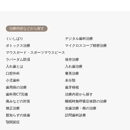
治療内容などから探す
くいしばり
デジタル歯科治療
ボトックス治療
マイクロスコープ精密治療
マウスガード・スポーツマウスピース
ラバーダム防湿
保存治療
入れ歯とは
入れ歯治療
口腔外科
審美治療
小児歯科
未分類
歯周病の治療
歯牙移植
歯科用CT完備
治療内容から探す
痛みなどの対策
睡眠時無呼吸症候群の治療
矯正治療
虫歯治療・根の治療
親知らずの抜歯
訪問歯科診療
顎関節症