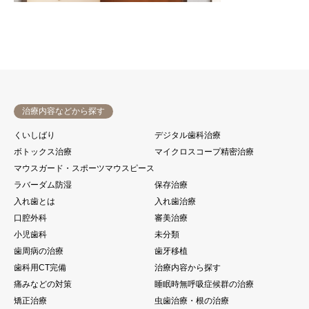
治療内容などから探す
くいしばり
デジタル歯科治療
ボトックス治療
マイクロスコープ精密治療
マウスガード・スポーツマウスピース
ラバーダム防湿
保存治療
入れ歯とは
入れ歯治療
口腔外科
審美治療
小児歯科
未分類
歯周病の治療
歯牙移植
歯科用CT完備
治療内容から探す
痛みなどの対策
睡眠時無呼吸症候群の治療
矯正治療
虫歯治療・根の治療