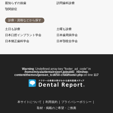
親知らずの抜歯
訪問歯科診療
顎関節症
診療・資格などから探す
土日も診療
土曜も診療
日本口腔インプラント学会
日本歯周病学会
日本矯正歯科学会
日本顎咬合学会
Warning
: Undefined array key "footer_ad_code" in
/home/miyala/dentalreport.jp/public_html/wp-
content/themes/gensen_tcd050-child/footer.php
on line
117
本サイトについて
利用規約
プライバシーポリシー
取材・掲載のご希望・ご推薦