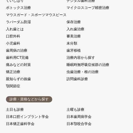
くいしばり
デジタル歯科治療
ボトックス治療
マイクロスコープ精密治療
マウスガード・スポーツマウスピース
ラバーダム防湿
保存治療
入れ歯とは
入れ歯治療
口腔外科
審美治療
小児歯科
未分類
歯周病の治療
歯牙移植
歯科用CT完備
治療内容から探す
痛みなどの対策
睡眠時無呼吸症候群の治療
矯正治療
虫歯治療・根の治療
親知らずの抜歯
訪問歯科診療
顎関節症
診療・資格などから探す
土日も診療
土曜も診療
日本口腔インプラント学会
日本歯周病学会
日本矯正歯科学会
日本顎咬合学会