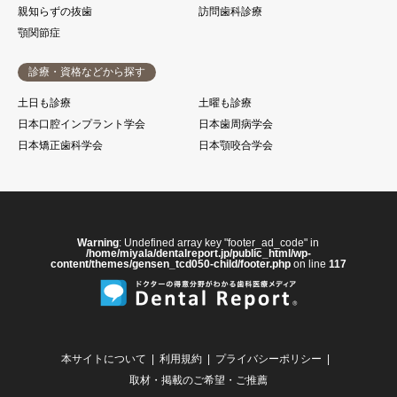
親知らずの抜歯
訪問歯科診療
顎関節症
診療・資格などから探す
土日も診療
土曜も診療
日本口腔インプラント学会
日本歯周病学会
日本矯正歯科学会
日本顎咬合学会
Warning
: Undefined array key "footer_ad_code" in
/home/miyala/dentalreport.jp/public_html/wp-
content/themes/gensen_tcd050-child/footer.php
on line
117
本サイトについて
利用規約
プライバシーポリシー
取材・掲載のご希望・ご推薦