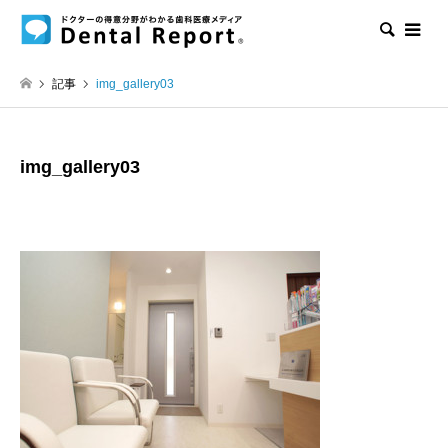
検索
記事
img_gallery03
img_gallery03