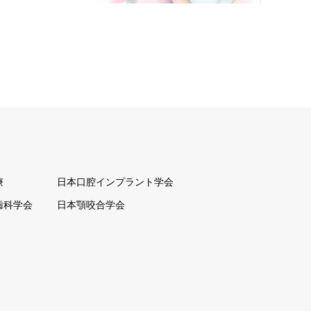
療
日本口腔インプラント学会
歯科学会
日本顎咬合学会