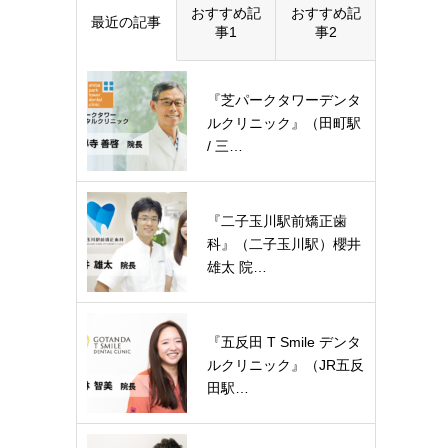
おすすめ記
おすすめ記
最近の記事
事1
事2
『芝パークタワーデンタ
ルクリニック』（田町駅
/ 三…
『二子玉川駅前矯正歯
科』（二子玉川駅）櫻井
雄太 院…
『五反田 T Smile デンタ
ルクリニック』（JR五反
田駅…