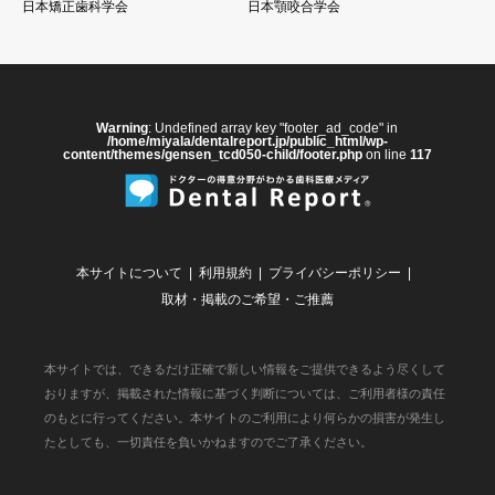
日本矯正歯科学会
日本顎咬合学会
Warning
: Undefined array key "footer_ad_code" in
/home/miyala/dentalreport.jp/public_html/wp-
content/themes/gensen_tcd050-child/footer.php
on line
117
本サイトについて
利用規約
プライバシーポリシー
取材・掲載のご希望・ご推薦
本サイトでは、できるだけ正確で新しい情報をご提供できるよう尽くして
おりますが、掲載された情報に基づく判断については、ご利用者様の責任
のもとに行ってください。本サイトのご利用により何らかの損害が発生し
たとしても、一切責任を負いかねますのでご了承ください。