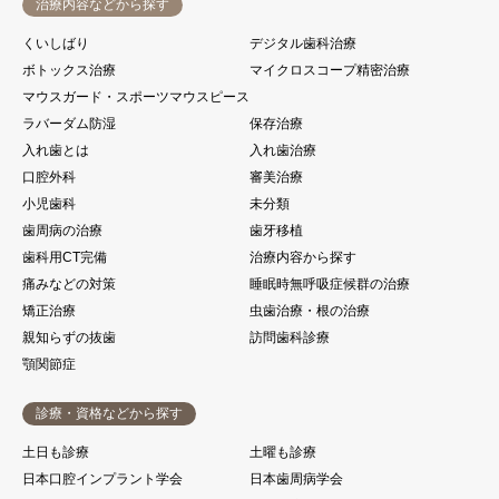
治療内容などから探す
くいしばり
デジタル歯科治療
ボトックス治療
マイクロスコープ精密治療
マウスガード・スポーツマウスピース
ラバーダム防湿
保存治療
入れ歯とは
入れ歯治療
口腔外科
審美治療
小児歯科
未分類
歯周病の治療
歯牙移植
歯科用CT完備
治療内容から探す
痛みなどの対策
睡眠時無呼吸症候群の治療
矯正治療
虫歯治療・根の治療
親知らずの抜歯
訪問歯科診療
顎関節症
診療・資格などから探す
土日も診療
土曜も診療
日本口腔インプラント学会
日本歯周病学会