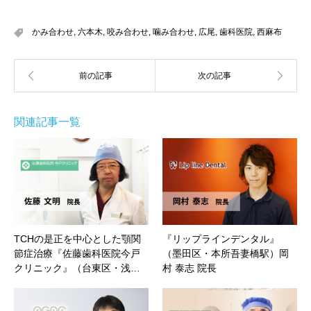
かみ合わせ
,
六本木
,
咬み合わせ
,
噛み合わせ
,
広尾
,
歯科医院
,
西麻布
関連記事一覧
TCHの是正を中心とした顎関
『リップラインデンタル』
節症治療『佐藤歯科医院今戸
（墨田区・本所吾妻橋駅）岡
クリニック』（台東区・浅…
村 泰志 院長