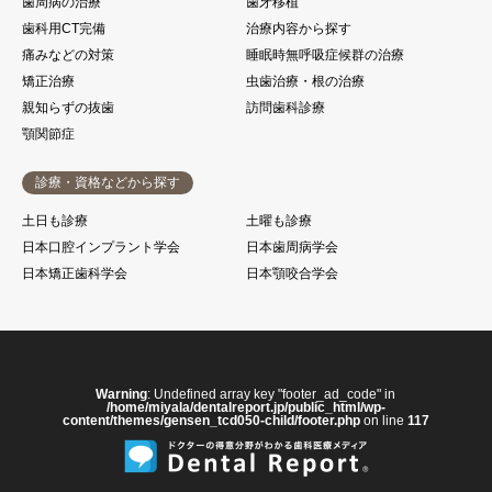
歯周病の治療
歯牙移植
歯科用CT完備
治療内容から探す
痛みなどの対策
睡眠時無呼吸症候群の治療
矯正治療
虫歯治療・根の治療
親知らずの抜歯
訪問歯科診療
顎関節症
診療・資格などから探す
土日も診療
土曜も診療
日本口腔インプラント学会
日本歯周病学会
日本矯正歯科学会
日本顎咬合学会
Warning
: Undefined array key "footer_ad_code" in
/home/miyala/dentalreport.jp/public_html/wp-
content/themes/gensen_tcd050-child/footer.php
on line
117