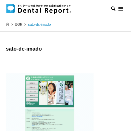
検索
記事
sato-dc-imado
sato-dc-imado