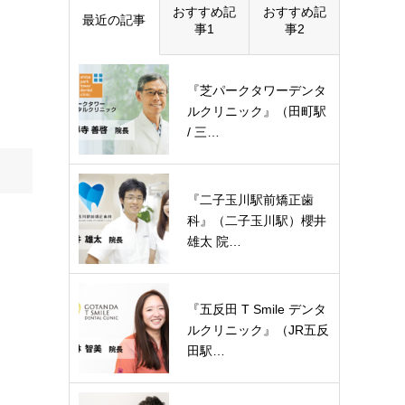
おすすめ記
おすすめ記
最近の記事
事1
事2
『芝パークタワーデンタ
ルクリニック』（田町駅
/ 三…
『二子玉川駅前矯正歯
科』（二子玉川駅）櫻井
雄太 院…
『五反田 T Smile デンタ
ルクリニック』（JR五反
田駅…