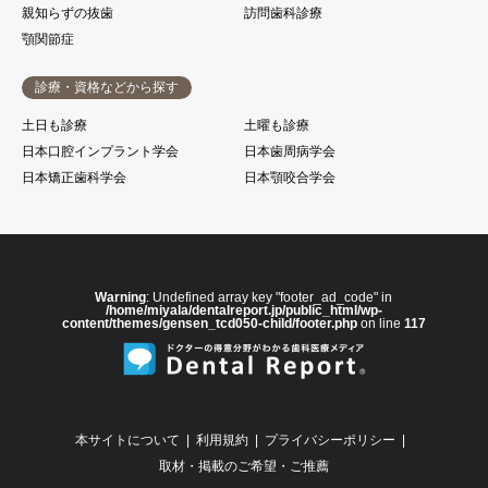
親知らずの抜歯
訪問歯科診療
顎関節症
診療・資格などから探す
土日も診療
土曜も診療
日本口腔インプラント学会
日本歯周病学会
日本矯正歯科学会
日本顎咬合学会
Warning
: Undefined array key "footer_ad_code" in
/home/miyala/dentalreport.jp/public_html/wp-
content/themes/gensen_tcd050-child/footer.php
on line
117
本サイトについて
利用規約
プライバシーポリシー
取材・掲載のご希望・ご推薦