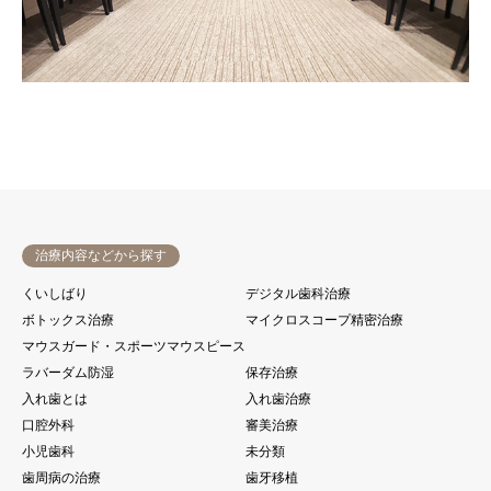
治療内容などから探す
くいしばり
デジタル歯科治療
ボトックス治療
マイクロスコープ精密治療
マウスガード・スポーツマウスピース
ラバーダム防湿
保存治療
入れ歯とは
入れ歯治療
口腔外科
審美治療
小児歯科
未分類
歯周病の治療
歯牙移植