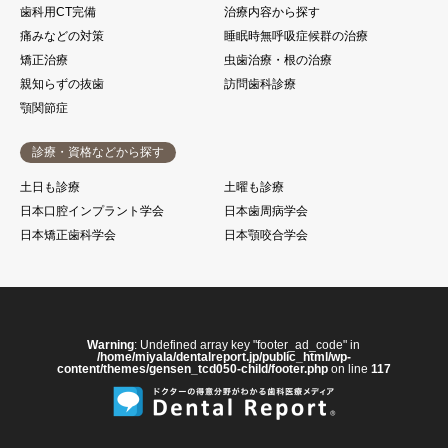
歯科用CT完備
治療内容から探す
痛みなどの対策
睡眠時無呼吸症候群の治療
矯正治療
虫歯治療・根の治療
親知らずの抜歯
訪問歯科診療
顎関節症
診療・資格などから探す
土日も診療
土曜も診療
日本口腔インプラント学会
日本歯周病学会
日本矯正歯科学会
日本顎咬合学会
Warning
: Undefined array key "footer_ad_code" in
/home/miyala/dentalreport.jp/public_html/wp-
content/themes/gensen_tcd050-child/footer.php
on line
117