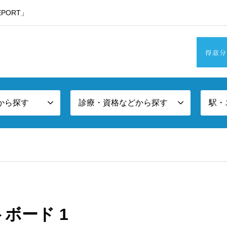
PORT」
・東京西部方面エリア版
から探す
診療・資格などから探す
駅・
ートボード 1