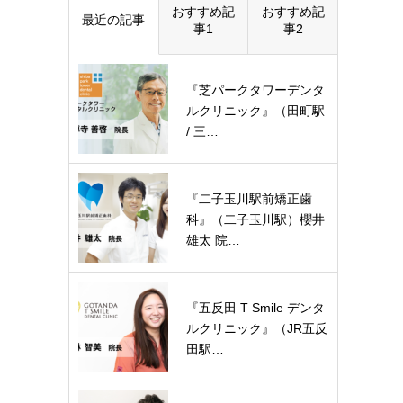
おすすめ記
おすすめ記
最近の記事
事1
事2
『芝パークタワーデンタ
ルクリニック』（田町駅
/ 三…
『二子玉川駅前矯正歯
科』（二子玉川駅）櫻井
雄太 院…
『五反田 T Smile デンタ
ルクリニック』（JR五反
田駅…