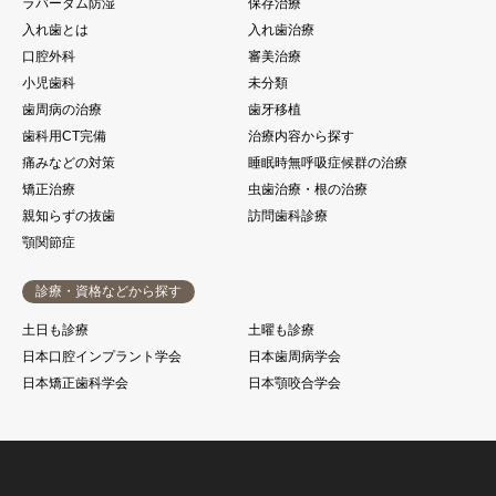
ラバーダム防湿
保存治療
入れ歯とは
入れ歯治療
口腔外科
審美治療
小児歯科
未分類
歯周病の治療
歯牙移植
歯科用CT完備
治療内容から探す
痛みなどの対策
睡眠時無呼吸症候群の治療
矯正治療
虫歯治療・根の治療
親知らずの抜歯
訪問歯科診療
顎関節症
診療・資格などから探す
土日も診療
土曜も診療
日本口腔インプラント学会
日本歯周病学会
日本矯正歯科学会
日本顎咬合学会