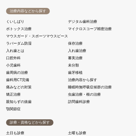
治療内容などから探す
くいしばり
デジタル歯科治療
ボトックス治療
マイクロスコープ精密治療
マウスガード・スポーツマウスピース
ラバーダム防湿
保存治療
入れ歯とは
入れ歯治療
口腔外科
審美治療
小児歯科
未分類
歯周病の治療
歯牙移植
歯科用CT完備
治療内容から探す
痛みなどの対策
睡眠時無呼吸症候群の治療
矯正治療
虫歯治療・根の治療
親知らずの抜歯
訪問歯科診療
顎関節症
診療・資格などから探す
土日も診療
土曜も診療