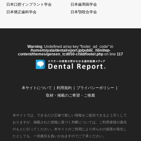
日本口腔インプラント学会
日本歯周病学会
日本矯正歯科学会
日本顎咬合学会
Warning
: Undefined array key "footer_ad_code" in
/home/miyala/dentalreport.jp/public_html/wp-
content/themes/gensen_tcd050-child/footer.php
on line
117
本サイトについて
利用規約
プライバシーポリシー
取材・掲載のご希望・ご推薦
本サイトでは、できるだけ正確で新しい情報をご提供できるよう尽くして
おりますが、掲載された情報に基づく判断については、ご利用者様の責任
のもとに行ってください。本サイトのご利用により何らかの損害が発生し
たとしても、一切責任を負いかねますのでご了承ください。