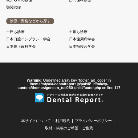
親知らずの抜歯
訪問歯科診療
顎関節症
診療・資格などから探す
土日も診療
土曜も診療
日本口腔インプラント学会
日本歯周病学会
日本矯正歯科学会
日本顎咬合学会
Warning
: Undefined array key "footer_ad_code" in
/home/miyala/dentalreport.jp/public_html/wp-
content/themes/gensen_tcd050-child/footer.php
on line
117
本サイトについて
利用規約
プライバシーポリシー
取材・掲載のご希望・ご推薦