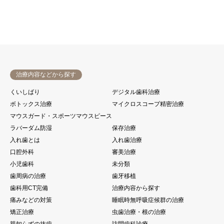
治療内容などから探す
くいしばり
デジタル歯科治療
ボトックス治療
マイクロスコープ精密治療
マウスガード・スポーツマウスピース
ラバーダム防湿
保存治療
入れ歯とは
入れ歯治療
口腔外科
審美治療
小児歯科
未分類
歯周病の治療
歯牙移植
歯科用CT完備
治療内容から探す
痛みなどの対策
睡眠時無呼吸症候群の治療
矯正治療
虫歯治療・根の治療