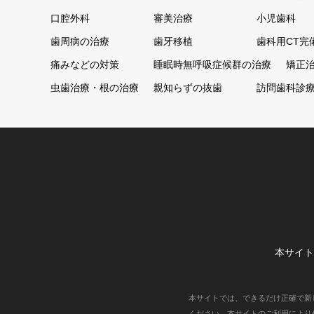
口腔外科
審美治療
小児歯科
歯周病の治療
歯牙移植
歯科用CT完
痛みなどの対策
睡眠時無呼吸症候群の治療
矯正
虫歯治療・根の治療
親知らずの抜歯
訪問歯科診
本サイト
本サイトでは、できるだけ正確で新
ください。本サイトのご利用により