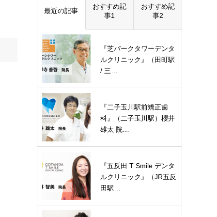
おすすめ記
おすすめ記
最近の記事
事1
事2
『芝パークタワーデンタ
ルクリニック』（田町駅
/ 三…
『二子玉川駅前矯正歯
科』（二子玉川駅）櫻井
雄太 院…
『五反田 T Smile デンタ
ルクリニック』（JR五反
田駅…