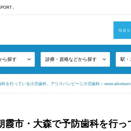
PORT」
・東京西部方面エリア版
から探す
診療・資格などから探す
駅・
で予防歯科を行っている小児歯科、アリスバンビーニ小児歯科 – www.alicebambin
 369 – 朝霞市・大森で予防歯科を行っ