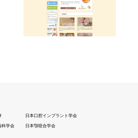
療
日本口腔インプラント学会
歯科学会
日本顎咬合学会