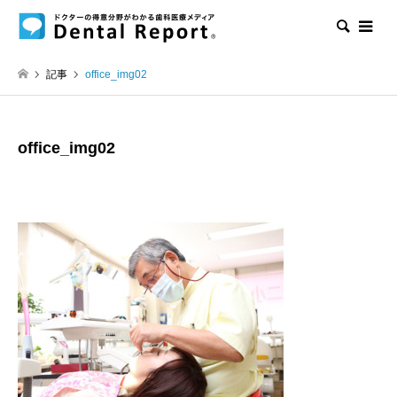
検索
記事
office_img02
office_img02