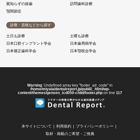
親知らずの抜歯
訪問歯科診療
顎関節症
診療・資格などから探す
土日も診療
土曜も診療
日本口腔インプラント学会
日本歯周病学会
日本矯正歯科学会
日本顎咬合学会
Warning
: Undefined array key "footer_ad_code" in
/home/miyala/dentalreport.jp/public_html/wp-
content/themes/gensen_tcd050-child/footer.php
on line
117
本サイトについて
利用規約
プライバシーポリシー
取材・掲載のご希望・ご推薦