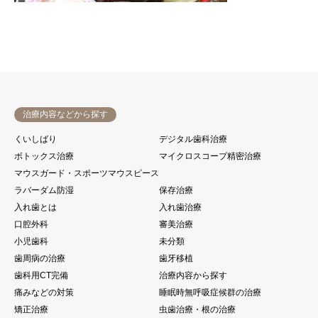
治療内容などから探す
くいしばり
デジタル歯科治療
ボトックス治療
マイクロスコープ精密治療
マウスガード・スポーツマウスピース
ラバーダム防湿
保存治療
入れ歯とは
入れ歯治療
口腔外科
審美治療
小児歯科
未分類
歯周病の治療
歯牙移植
歯科用CT完備
治療内容から探す
痛みなどの対策
睡眠時無呼吸症候群の治療
矯正治療
虫歯治療・根の治療