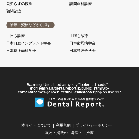
親知らずの抜歯
訪問歯科診療
顎関節症
診療・資格などから探す
土日も診療
土曜も診療
日本口腔インプラント学会
日本歯周病学会
日本矯正歯科学会
日本顎咬合学会
Warning
: Undefined array key "footer_ad_code" in
/home/miyala/dentalreport.jp/public_html/wp-
content/themes/gensen_tcd050-child/footer.php
on line
117
本サイトについて
利用規約
プライバシーポリシー
取材・掲載のご希望・ご推薦