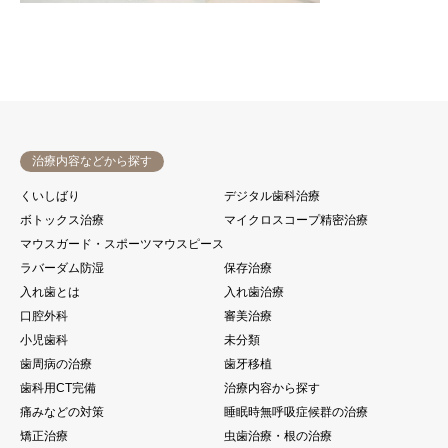
治療内容などから探す
くいしばり
デジタル歯科治療
ボトックス治療
マイクロスコープ精密治療
マウスガード・スポーツマウスピース
ラバーダム防湿
保存治療
入れ歯とは
入れ歯治療
口腔外科
審美治療
小児歯科
未分類
歯周病の治療
歯牙移植
歯科用CT完備
治療内容から探す
痛みなどの対策
睡眠時無呼吸症候群の治療
矯正治療
虫歯治療・根の治療