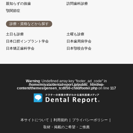
親知らずの抜歯
訪問歯科診療
顎関節症
診療・資格などから探す
土日も診療
土曜も診療
日本口腔インプラント学会
日本歯周病学会
日本矯正歯科学会
日本顎咬合学会
Warning
: Undefined array key "footer_ad_code" in
/home/miyala/dentalreport.jp/public_html/wp-
content/themes/gensen_tcd050-child/footer.php
on line
117
本サイトについて
利用規約
プライバシーポリシー
取材・掲載のご希望・ご推薦