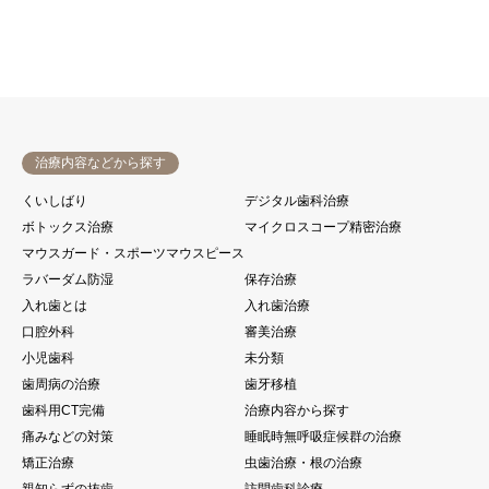
治療内容などから探す
くいしばり
デジタル歯科治療
ボトックス治療
マイクロスコープ精密治療
マウスガード・スポーツマウスピース
ラバーダム防湿
保存治療
入れ歯とは
入れ歯治療
口腔外科
審美治療
小児歯科
未分類
歯周病の治療
歯牙移植
歯科用CT完備
治療内容から探す
痛みなどの対策
睡眠時無呼吸症候群の治療
矯正治療
虫歯治療・根の治療