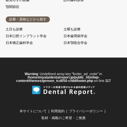
親知らずの抜歯
訪問歯科診療
顎関節症
診療・資格などから探す
土日も診療
土曜も診療
日本口腔インプラント学会
日本歯周病学会
日本矯正歯科学会
日本顎咬合学会
Warning
: Undefined array key "footer_ad_code" in
/home/miyala/dentalreport.jp/public_html/wp-
content/themes/gensen_tcd050-child/footer.php
on line
117
本サイトについて
利用規約
プライバシーポリシー
取材・掲載のご希望・ご推薦