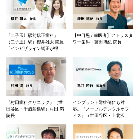
『二子玉川駅前矯正歯科』
【中目黒 / 歯医者】アトラスタ
（二子玉川駅）櫻井雄太 院長
ワー歯科・藤田博紀 院長
「インビザライン矯正が得…
『村田歯科クリニック』（世
インプラント難症例にも対
田谷区・千歳船橋駅）村田 満
応。『ノーブルデンタルオフ
院長
ィス』（世田谷区・上北沢…