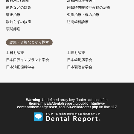
歯科用CT完備
治療内容から探す
痛みなどの対策
睡眠時無呼吸症候群の治療
矯正治療
虫歯治療・根の治療
親知らずの抜歯
訪問歯科診療
顎関節症
診療・資格などから探す
土日も診療
土曜も診療
日本口腔インプラント学会
日本歯周病学会
日本矯正歯科学会
日本顎咬合学会
Warning
: Undefined array key "footer_ad_code" in
/home/miyala/dentalreport.jp/public_html/wp-
content/themes/gensen_tcd050-child/footer.php
on line
117