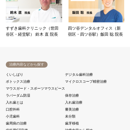
すずき歯科クリニック（世田
四ツ谷デンタルオフィス（新
谷区・経堂駅） 鈴木 直 院長
宿区・四ツ谷駅）飯田 聡 院長
治療内容などから探す
くいしばり
デジタル歯科治療
ボトックス治療
マイクロスコープ精密治療
マウスガード・スポーツマウスピース
ラバーダム防湿
保存治療
入れ歯とは
入れ歯治療
口腔外科
審美治療
小児歯科
未分類
歯周病の治療
歯牙移植