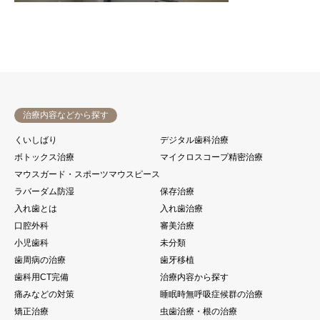
治療内容などから探す
くいしばり
デジタル歯科治療
ボトックス治療
マイクロスコープ精密治療
マウスガード・スポーツマウスピース
ラバーダム防湿
保存治療
入れ歯とは
入れ歯治療
口腔外科
審美治療
小児歯科
未分類
歯周病の治療
歯牙移植
歯科用CT完備
治療内容から探す
痛みなどの対策
睡眠時無呼吸症候群の治療
矯正治療
虫歯治療・根の治療