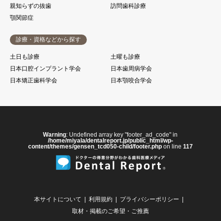
親知らずの抜歯
訪問歯科診療
顎関節症
診療・資格などから探す
土日も診療
土曜も診療
日本口腔インプラント学会
日本歯周病学会
日本矯正歯科学会
日本顎咬合学会
Warning
: Undefined array key "footer_ad_code" in
/home/miyala/dentalreport.jp/public_html/wp-
content/themes/gensen_tcd050-child/footer.php
on line
117
本サイトについて
利用規約
プライバシーポリシー
取材・掲載のご希望・ご推薦