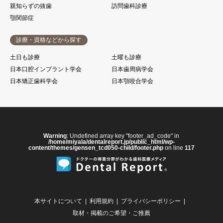
親知らずの抜歯
訪問歯科診療
顎関節症
診療・資格などから探す
土日も診療
土曜も診療
日本口腔インプラント学会
日本歯周病学会
日本矯正歯科学会
日本顎咬合学会
Warning
: Undefined array key "footer_ad_code" in
/home/miyala/dentalreport.jp/public_html/wp-
content/themes/gensen_tcd050-child/footer.php
on line
117
本サイトについて
利用規約
プライバシーポリシー
取材・掲載のご希望・ご推薦