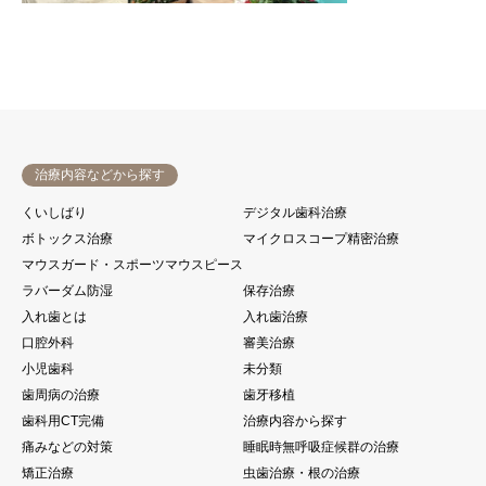
治療内容などから探す
くいしばり
デジタル歯科治療
ボトックス治療
マイクロスコープ精密治療
マウスガード・スポーツマウスピース
ラバーダム防湿
保存治療
入れ歯とは
入れ歯治療
口腔外科
審美治療
小児歯科
未分類
歯周病の治療
歯牙移植
歯科用CT完備
治療内容から探す
痛みなどの対策
睡眠時無呼吸症候群の治療
矯正治療
虫歯治療・根の治療