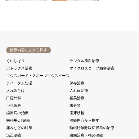
治療内容などから探す
くいしばり
デジタル歯科治療
ボトックス治療
マイクロスコープ精密治療
マウスガード・スポーツマウスピース
ラバーダム防湿
保存治療
入れ歯とは
入れ歯治療
口腔外科
審美治療
小児歯科
未分類
歯周病の治療
歯牙移植
歯科用CT完備
治療内容から探す
痛みなどの対策
睡眠時無呼吸症候群の治療
矯正治療
虫歯治療・根の治療