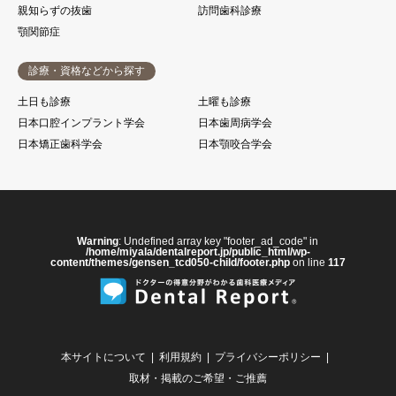
親知らずの抜歯
訪問歯科診療
顎関節症
診療・資格などから探す
土日も診療
土曜も診療
日本口腔インプラント学会
日本歯周病学会
日本矯正歯科学会
日本顎咬合学会
Warning
: Undefined array key "footer_ad_code" in
/home/miyala/dentalreport.jp/public_html/wp-
content/themes/gensen_tcd050-child/footer.php
on line
117
本サイトについて
利用規約
プライバシーポリシー
取材・掲載のご希望・ご推薦