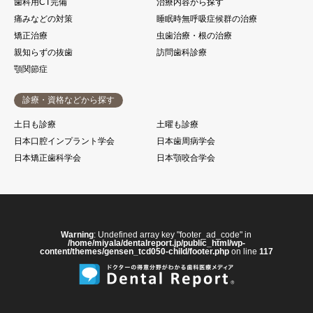
歯科用CT完備
治療内容から探す
痛みなどの対策
睡眠時無呼吸症候群の治療
矯正治療
虫歯治療・根の治療
親知らずの抜歯
訪問歯科診療
顎関節症
診療・資格などから探す
土日も診療
土曜も診療
日本口腔インプラント学会
日本歯周病学会
日本矯正歯科学会
日本顎咬合学会
Warning
: Undefined array key "footer_ad_code" in
/home/miyala/dentalreport.jp/public_html/wp-
content/themes/gensen_tcd050-child/footer.php
on line
117