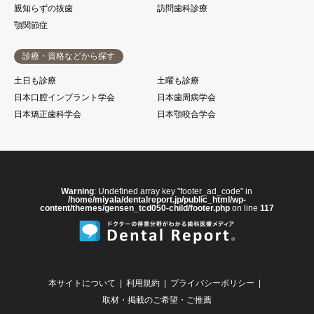
親知らずの抜歯
訪問歯科診療
顎関節症
診療・資格などから探す
土日も診療
土曜も診療
日本口腔インプラント学会
日本歯周病学会
日本矯正歯科学会
日本顎咬合学会
Warning
: Undefined array key "footer_ad_code" in
/home/miyala/dentalreport.jp/public_html/wp-
content/themes/gensen_tcd050-child/footer.php
on line
117
本サイトについて
利用規約
プライバシーポリシー
取材・掲載のご希望・ご推薦