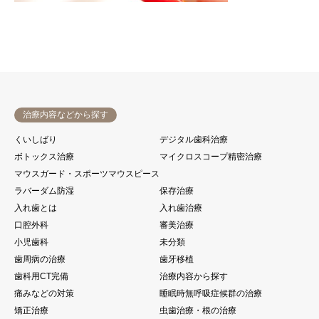
治療内容などから探す
くいしばり
デジタル歯科治療
ボトックス治療
マイクロスコープ精密治療
マウスガード・スポーツマウスピース
ラバーダム防湿
保存治療
入れ歯とは
入れ歯治療
口腔外科
審美治療
小児歯科
未分類
歯周病の治療
歯牙移植
歯科用CT完備
治療内容から探す
痛みなどの対策
睡眠時無呼吸症候群の治療
矯正治療
虫歯治療・根の治療