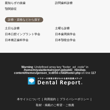
親知らずの抜歯
訪問歯科診療
顎関節症
診療・資格などから探す
土日も診療
土曜も診療
日本口腔インプラント学会
日本歯周病学会
日本矯正歯科学会
日本顎咬合学会
Warning
: Undefined array key "footer_ad_code" in
/home/miyala/dentalreport.jp/public_html/wp-
content/themes/gensen_tcd050-child/footer.php
on line
117
本サイトについて
利用規約
プライバシーポリシー
取材・掲載のご希望・ご推薦