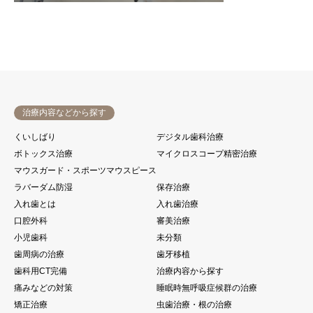
治療内容などから探す
くいしばり
デジタル歯科治療
ボトックス治療
マイクロスコープ精密治療
マウスガード・スポーツマウスピース
ラバーダム防湿
保存治療
入れ歯とは
入れ歯治療
口腔外科
審美治療
小児歯科
未分類
歯周病の治療
歯牙移植
歯科用CT完備
治療内容から探す
痛みなどの対策
睡眠時無呼吸症候群の治療
矯正治療
虫歯治療・根の治療