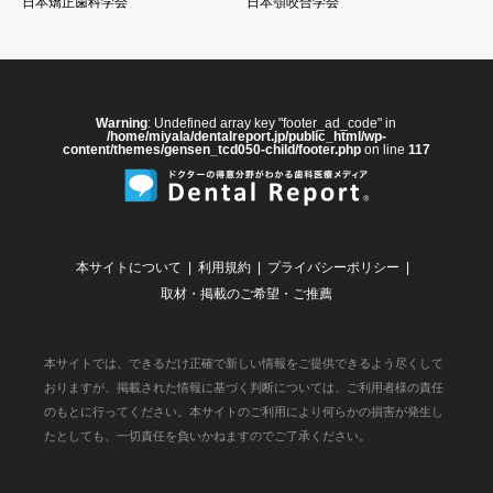
日本矯正歯科学会
日本顎咬合学会
Warning
: Undefined array key "footer_ad_code" in
/home/miyala/dentalreport.jp/public_html/wp-
content/themes/gensen_tcd050-child/footer.php
on line
117
本サイトについて
利用規約
プライバシーポリシー
取材・掲載のご希望・ご推薦
本サイトでは、できるだけ正確で新しい情報をご提供できるよう尽くして
おりますが、掲載された情報に基づく判断については、ご利用者様の責任
のもとに行ってください。本サイトのご利用により何らかの損害が発生し
たとしても、一切責任を負いかねますのでご了承ください。