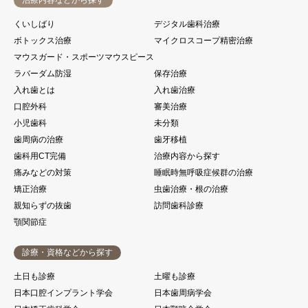
治療内容などから探す
くいしばり
デジタル歯科治療
ボトックス治療
マイクロスコープ精密治療
マウスガード・スポーツマウスピース
ラバーダム防湿
保存治療
入れ歯とは
入れ歯治療
口腔外科
審美治療
小児歯科
未分類
歯周病の治療
歯牙移植
歯科用CT完備
治療内容から探す
痛みなどの対策
睡眠時無呼吸症候群の治療
矯正治療
虫歯治療・根の治療
親知らずの抜歯
訪問歯科診療
顎関節症
診療・資格などから探す
土日も診療
土曜も診療
日本口腔インプラント学会
日本歯周病学会