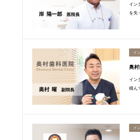
イン
を失
イ
奥村
イン
積ん
イ