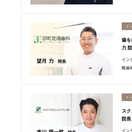
イ
歯を
力 
イン
般歯
イ
スク
院長
イン