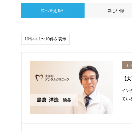
並べ替え条件
新しい順
10件中 1〜10件を表示
イ
【大
イン
てい