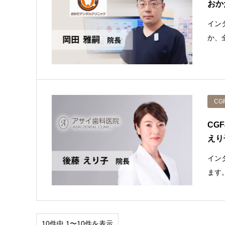
おか
イン
か、
CG
CG
えり
イン
ます
10件中 1〜10件を表示