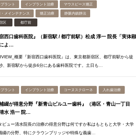
ンプラント
インプラント治療
マウスピース矯正
防・メインテナンス
矯正治療
静脈内鎮静法
宿区
都庁前
宿西口歯科医院』（新宿駅 / 都庁前駅）松成 淳一 院長「実体
によ…
ERVIEW_概要『新宿西口歯科医院』は、東京都新宿区、都庁前駅から徒
0秒、新宿駅から徒歩6分にある歯科医院です。土日も…
ンプラント
インプラント治療
コーヌスクローネ
入れ歯治療
補綴が得意分野『新青山ビルユー歯科』（港区・青山一丁目
清水 浩一 院…
タビュー清水院長の治療の得意分野は何ですか私はもともと大学・大学
補綴の分野、特にクラウンブリッジや特殊な義歯…