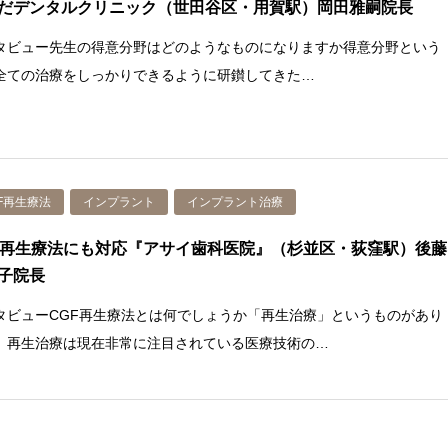
だデンタルクリニック（世田谷区・用賀駅）岡田雅嗣院長
タビュー先生の得意分野はどのようなものになりますか得意分野という
全ての治療をしっかりできるように研鑚してきた…
F再生療法
インプラント
インプラント治療
F再生療法にも対応『アサイ歯科医院』（杉並区・荻窪駅）後藤
子院長
タビューCGF再生療法とは何でしょうか「再生治療」というものがあり
。再生治療は現在非常に注目されている医療技術の…