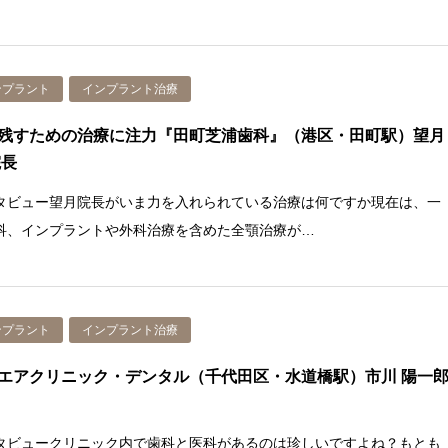
ンプラント
インプラント治療
残すための治療に注力『田町芝浦歯科』（港区・田町駅）望月
院長
タビュー望月院長がいま力を入れられている治療は何ですか現在は、一
科、インプラントや外科治療を含めた全顎治療が…
ンプラント
インプラント治療
エアクリニック・デンタル（千代田区・水道橋駅）市川 陽一
タビュークリニック内で歯科と医科があるのは珍しいですよね？もとも