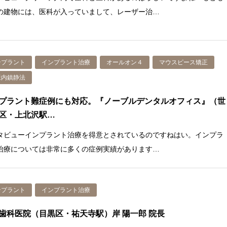
の建物には、医科が入っていまして、レーザー治…
ンプラント
インプラント治療
オールオン４
マウスピース矯正
脈内鎮静法
プラント難症例にも対応。『ノーブルデンタルオフィス』（世
区・上北沢駅…
タビューインプラント治療を得意とされているのですねはい。インプラ
治療については非常に多くの症例実績があります…
ンプラント
インプラント治療
歯科医院（目黒区・祐天寺駅）岸 陽一郎 院長