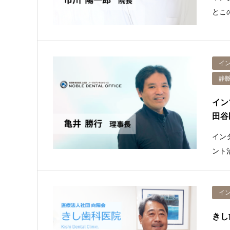
とこ
イ
静
イン
田谷
イン
ント
イ
きし