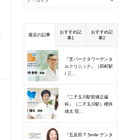
おすすめ記
おすすめ記
最近の記事
顕
事1
事2
『芝パークタワーデンタ
ルクリニック』（田町駅
/ 三…
『二子玉川駅前矯正歯
科』（二子玉川駅）櫻井
雄太 院…
『五反田 T Smile デンタ