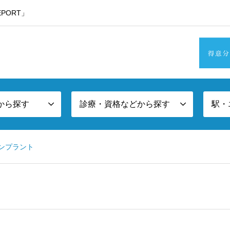
PORT」
・東京西部方面エリア版
から探す
診療・資格などから探す
駅・
ンプラント