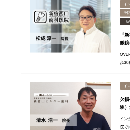
イ
予
新
『新
微鏡
OV
歩3
イ
欠損
駅）
イン
院で