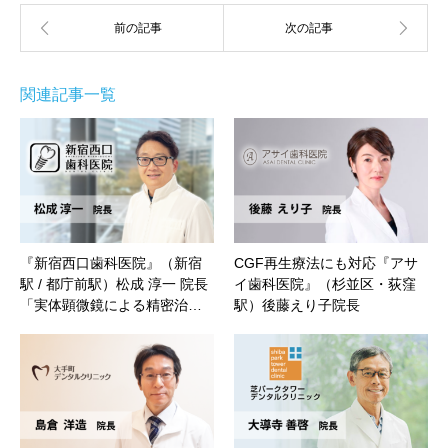
関連記事一覧
『新宿西口歯科医院』（新宿
CGF再生療法にも対応『アサ
駅 / 都庁前駅）松成 淳一 院長
イ歯科医院』（杉並区・荻窪
「実体顕微鏡による精密治…
駅）後藤えり子院長