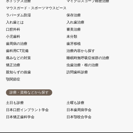
ボトックス治療
マイクロスコープ精密治療
マウスガード・スポーツマウスピース
ラバーダム防湿
保存治療
入れ歯とは
入れ歯治療
口腔外科
審美治療
小児歯科
未分類
歯周病の治療
歯牙移植
歯科用CT完備
治療内容から探す
痛みなどの対策
睡眠時無呼吸症候群の治療
矯正治療
虫歯治療・根の治療
親知らずの抜歯
訪問歯科診療
顎関節症
診療・資格などから探す
土日も診療
土曜も診療
日本口腔インプラント学会
日本歯周病学会
日本矯正歯科学会
日本顎咬合学会