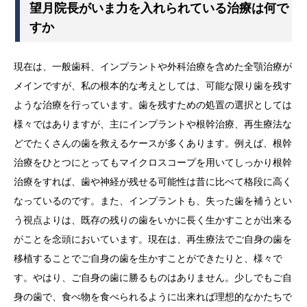
望月院長がいま力を入れられている治療は何で
すか
現在は、一般歯科、インプラントや外科治療を含めた全顎治療が
メインですが、私の根本的な考えとしては、可能な限り歯を残す
ような治療を行っています。歯を残すための処置の選択としては
様々ではありますが、主にインプラントや根幹治療、再生療法な
どでたくさんの歯を救える
ケースが多くあります。例えば、根幹
治療をひとつにとってもマイクロスコープを用いてしっかり根幹
治療をすれば、歯や神経が残せる可能性は昔に比べて格段に高く
なっているのです。また、インプラントも、失った歯を補うとい
う視点よりは、既存の残りの歯をいかに長く生かすことが出来る
がことを念頭においています。現在は、再生療法でご自身の歯を
移植することでご自身の歯を生かすことができたりと、様々で
す。
やはり、ご自身の歯に勝るものはありません。少しでもご自
身の歯で、食べ物を食べられるように出来れば理想的なかたちで