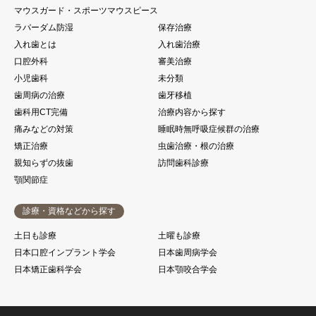
マウスガード・スポーツマウスピース
ラバーダム防湿
保存治療
入れ歯とは
入れ歯治療
口腔外科
審美治療
小児歯科
未分類
歯周病の治療
歯牙移植
歯科用CT完備
治療内容から探す
痛みなどの対策
睡眠時無呼吸症候群の治療
矯正治療
虫歯治療・根の治療
親知らずの抜歯
訪問歯科診療
顎関節症
診療・資格などから探す
土日も診療
土曜も診療
日本口腔インプラント学会
日本歯周病学会
日本矯正歯科学会
日本顎咬合学会