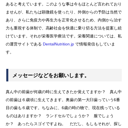
あると考えています。このような事は今もほとんど言われており
ませんが、私たちは顕微鏡を使ったり、外側からの予防は当然で
あり、さらに免疫力や再生力を正常化させるため、内側から治す
力も重視する体制で、高齢社会を快適に乗り切る方法を提案し続
けています。それが栄養医学療法です。栄養関連については、私
の運営サイトである
DentalNutrition.jp
で情報発信もしていま
す。
メッセージなどをお願いします。
真ん中の前歯が何歳の時に生えてきたか覚えてますか？ 真ん中
の前歯は６歳頃に生えてきます。奥歯の第一大臼歯っていう6番
目の歯も６歳です。ちなみに、6歳の時の物で、現在残っている
ものはありますか？ ランドセルでしょうか？ 服でしょう
か？ あったらスゴイですよね。 だだし、もしもそれが、探し