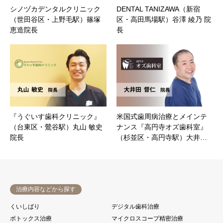
シノヅカデンタルクリニック
DENTAL TANIZAWA（新宿
（世田谷区・上野毛駅）篠塚
区・高田馬場駅）谷澤 綾乃 院
恵造院長
長
『うぐいす歯科クリニック』
米国式歯周病治療とメインテ
（台東区・鶯谷駅）丸山 敏史
ナンス『高円寺オズ歯科室』
院長
（杉並区・高円寺駅）大井…
治療内容などから探す
くいしばり
デジタル歯科治療
ボトックス治療
マイクロスコープ精密治療